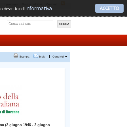
Il progetto
Mappa del sito
Contatti
informativa
ACCETTO
 descritto nell'
Stampa
Invia
Condividi
ana (2 giugno 1946 - 2 giugno