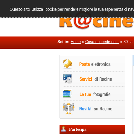
Questo sito utilizza i cookie per rendere migliore la tua esperienza di nav
Sei in:
Home
»
Cosa succede ne...
»
80° an
Partecipa