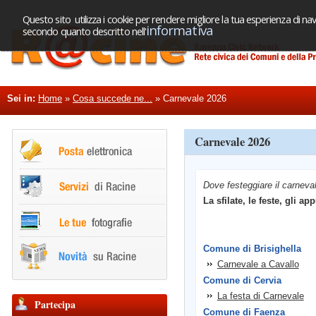
Questo sito utilizza i cookie per rendere migliore la tua esperienza di nav
informativa
secondo quanto descritto nell'
Sei in:
Home
»
Cosa succede ne...
»
Carnevale 2026
Carnevale 2026
Dove festeggiare il carneval
La sfilate, le feste, gli
Comune di Brisighella
Carnevale a Cavallo
Comune di Cervia
La festa di Carnevale
Partecipa
Comune di Faenza