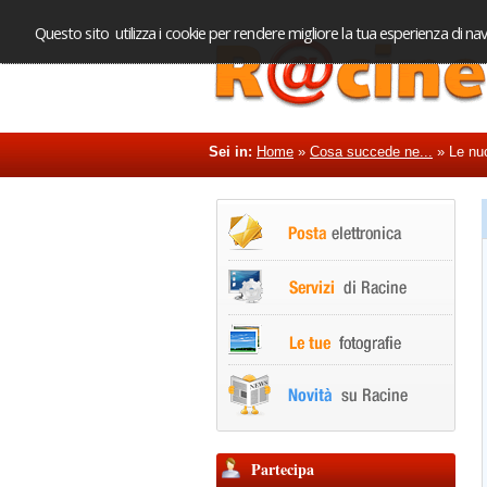
Questo sito utilizza i cookie per rendere migliore la tua esperienza di nav
Sei in:
Home
»
Cosa succede ne...
»
Le nuo
Partecipa