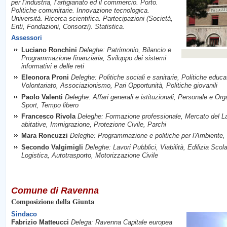
per l’industria, l’artigianato ed il commercio. Porto.
Politiche comunitarie. Innovazione tecnologica.
Università. Ricerca scientifica. Partecipazioni (Società,
Enti, Fondazioni, Consorzi). Statistica.
Assessori
Luciano Ronchini
Deleghe: Patrimonio, Bilancio e
Programmazione finanziaria, Sviluppo dei sistemi
informativi e delle reti
Eleonora Proni
Deleghe: Politiche sociali e sanitarie, Politiche edu
Volontariato, Associazionismo, Pari Opportunità, Politiche giovanili
Paolo Valenti
Deleghe: Affari generali e istituzionali, Personale e Orga
Sport, Tempo libero
Francesco Rivola
Deleghe: Formazione professionale, Mercato del Lav
abitative, Immigrazione, Protezione Civile, Parchi
Mara Roncuzzi
Deleghe: Programmazione e politiche per l'Ambiente,
Secondo Valgimigli
Deleghe: Lavori Pubblici, Viabilità, Edilizia Scola
Logistica, Autotrasporto, Motorizzazione Civile
Comune di Ravenna
Composizione della Giunta
Sindaco
Fabrizio Matteucci
Delega: Ravenna Capitale europea