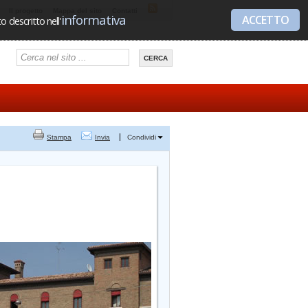
Il progetto
Mappa del sito
Contatti
informativa
ACCETTO
 descritto nell'
Stampa
Invia
Condividi