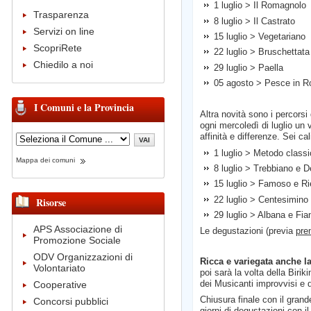
1 luglio > Il Romagnolo
Trasparenza
8 luglio > Il Castrato
Servizi on line
15 luglio > Vegetariano
ScopriRete
22 luglio > Bruschettata
Chiedilo a noi
29 luglio > Paella
05 agosto > Pesce in 
I Comuni e la Provincia
Altra novità sono i percorsi
ogni mercoledì di luglio un v
affinità e differenze. Sei c
1 luglio > Metodo classi
Mappa dei comuni
8 luglio > Trebbiano e 
15 luglio > Famoso e Ri
22 luglio > Centesimino e
Risorse
29 luglio > Albana e Fian
APS Associazione di
Le degustazioni (previa
pre
Promozione Sociale
ODV Organizzazioni di
Ricca e variegata anche l
Volontariato
poi sarà la volta della Biri
dei Musicanti improvvisi e d
Cooperative
Chiusura finale con il gra
Concorsi pubblici
giorni di degustazioni con i