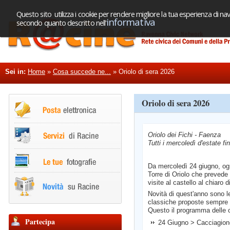
Questo sito utilizza i cookie per rendere migliore la tua esperienza di nav
informativa
secondo quanto descritto nell'
Sei in:
Home
»
Cosa succede ne...
»
Oriolo di sera 2026
Oriolo di sera 2026
Oriolo dei Fichi - Faenza
Tutti i mercoledì d'estate fi
Da mercoledì 24 giugno, ogn
Torre di Oriolo che prevede s
visite al castello al chiaro d
Novità di quest'anno sono 
classiche proposte sempre d
Questo il programma delle 
Partecipa
24 Giugno > Cacciagion