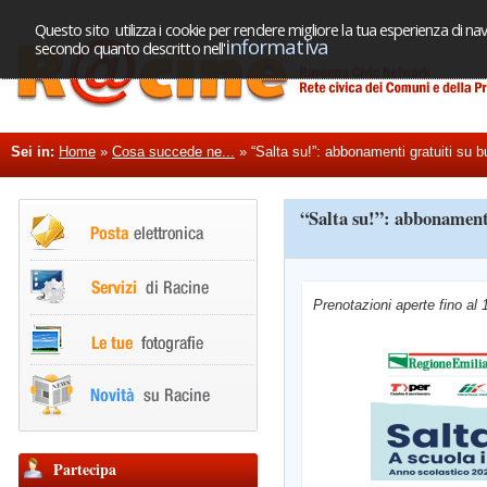
Questo sito utilizza i cookie per rendere migliore la tua esperienza di nav
informativa
secondo quanto descritto nell'
Sei in:
Home
»
Cosa succede ne...
»
“Salta su!”: abbonamenti gratuiti su bus
“Salta su!”: abbonamenti 
Prenotazioni aperte fino al
Partecipa