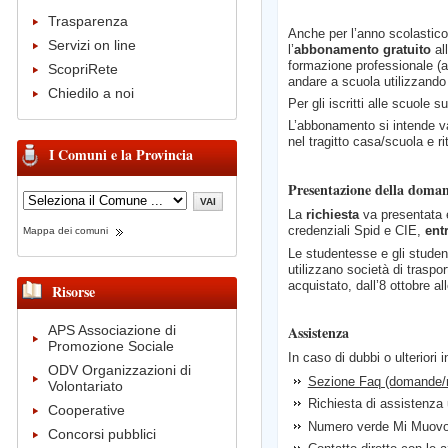
Trasparenza
Anche per l’anno scolastico
Servizi on line
l’
abbonamento gratuito
all
formazione professionale (a
ScopriRete
andare a scuola utilizzand
Chiedilo a noi
Per gli iscritti alle scuole s
L’abbonamento si intende va
nel tragitto casa/scuola e r
I Comuni e la Provincia
Presentazione della doma
La
richiesta
va presentata
credenziali Spid e CIE,
ent
Mappa dei comuni
Le studentesse e gli student
utilizzano società di traspo
acquistato, dall’8 ottobre a
Risorse
APS Associazione di
Assistenza
Promozione Sociale
In caso di dubbi o ulteriori i
ODV Organizzazioni di
Sezione Faq (domande/r
Volontariato
Richiesta di assistenza 
Cooperative
Numero verde Mi Muovo
Concorsi pubblici