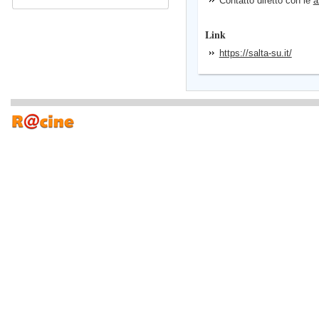
Contatto diretto con le
a
Link
https://salta-su.it/