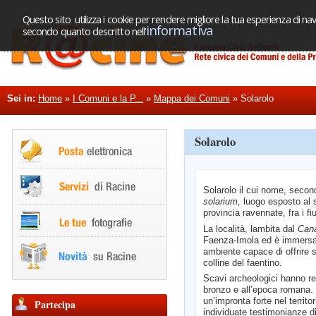
Questo sito utilizza i cookie per rendere migliore la tua esperienza di nav
informativa
secondo quanto descritto nell'
Sei in:
Home
»
I Comuni e la P...
»
Mappa dei Comuni
»
Solarolo
Solarolo
Solarolo il cui nome, second
solarium,
luogo esposto al s
provincia ravennate, fra i f
La località, lambita dal
Cana
Faenza-Imola ed è immersa 
ambiente capace di offrire sc
colline del faentino.
Scavi archeologici hanno resti
bronzo e all’epoca romana. 
un’impronta forte nel territo
Partecipa
individuate testimonianze 