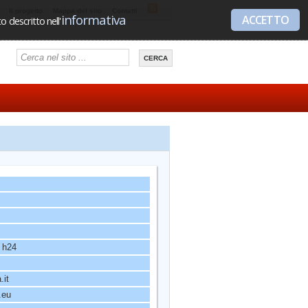
Il progetto
Mappa del sito
Contatti
informativa
ACCETTO
 descritto nell'
 h24
.it
.eu