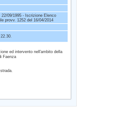
l 22/09/1995 - Iscrizione Elenco
ile provv. 1252 del 16/04/2014
 22.30.
ione ed intervento nell'ambito della
 di Faenza
istrada.