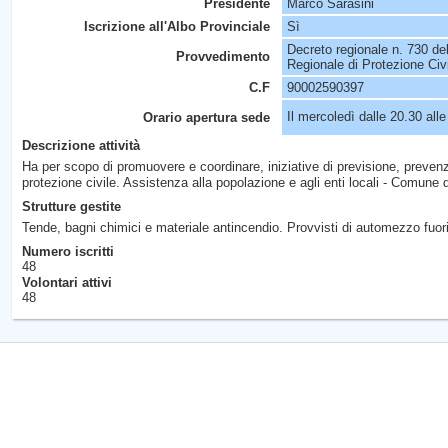
Presidente
Marco Sarasini
Iscrizione all'Albo Provinciale
Sì
Decreto regionale n. 730 de
Provvedimento
Regionale di Protezione Civ
C.F
90002590397
Il mercoledì dalle 20.30 alle
Orario apertura sede
Descrizione attività
Ha per scopo di promuovere e coordinare, iniziative di previsione, prevenz
protezione civile. Assistenza alla popolazione e agli enti locali - Comune
Strutture gestite
Tende, bagni chimici e materiale antincendio. Provvisti di automezzo fuor
Numero iscritti
48
Volontari attivi
48