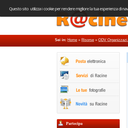
Questo sito utilizza i cookie per rendere migliore la tua esperienza di nav
Sei in:
Home
»
Risorse
»
ODV Organizzazi.
Partecipa