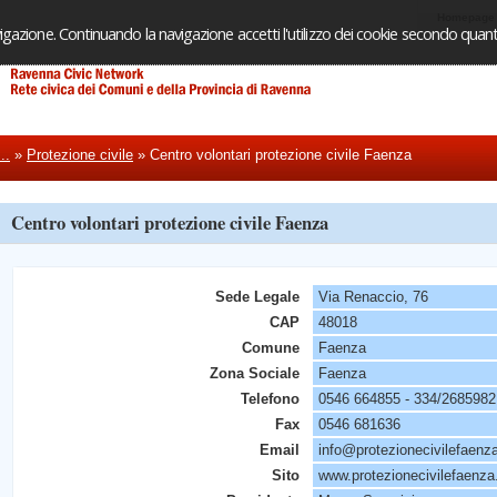
Homepage
igazione. Continuando la navigazione accetti l'utilizzo dei cookie secondo quanto
..
»
Protezione civile
»
Centro volontari protezione civile Faenza
Centro volontari protezione civile Faenza
Sede Legale
Via Renaccio, 76
CAP
48018
Comune
Faenza
Zona Sociale
Faenza
Telefono
0546 664855 - 334/2685982
Fax
0546 681636
Email
info@protezionecivilefaenza
Sito
www.protezionecivilefaenza