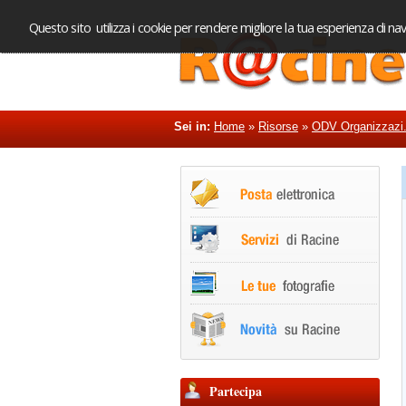
Questo sito utilizza i cookie per rendere migliore la tua esperienza di nav
Sei in:
Home
»
Risorse
»
ODV Organizzazi.
Partecipa