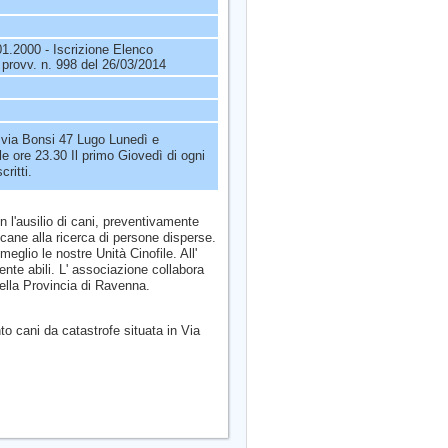
1.2000 - Iscrizione Elenco
 provv. n. 998 del 26/03/2014
 via Bonsi 47 Lugo Lunedì e
le ore 23.30 Il primo Giovedì di ogni
critti.
n l'ausilio di cani, preventivamente
 cane alla ricerca di persone disperse.
eglio le nostre Unità Cinofile. All'
nte abili. L' associazione collabora
della Provincia di Ravenna.
 cani da catastrofe situata in Via