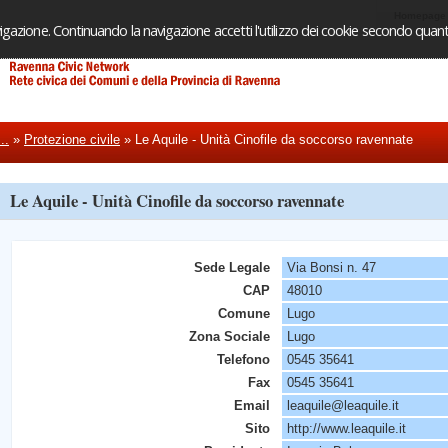
Homepage
igazione. Continuando la navigazione accetti l'utilizzo dei cookie secondo quanto
..
»
Protezione civile
»
Le Aquile - Unità Cinofile da soccorso ravennate
Le Aquile - Unità Cinofile da soccorso ravennate
Sede Legale
Via Bonsi n. 47
CAP
48010
Comune
Lugo
Zona Sociale
Lugo
Telefono
0545 35641
Fax
0545 35641
Email
leaquile@leaquile.it
Sito
http://www.leaquile.it