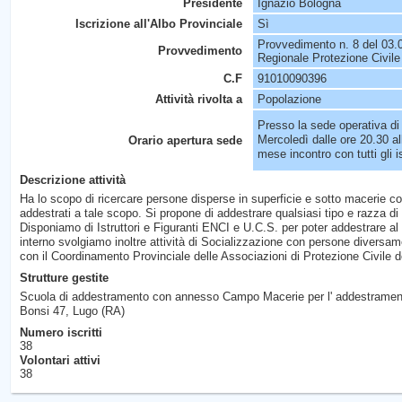
Presidente
Ignazio Bologna
Iscrizione all'Albo Provinciale
Sì
Provvedimento n. 8 del 03.0
Provvedimento
Regionale Protezione Civile
C.F
91010090396
Attività rivolta a
Popolazione
Presso la sede operativa di
Mercoledì dalle ore 20.30 al
Orario apertura sede
mese incontro con tutti gli is
Descrizione attività
Ha lo scopo di ricercare persone disperse in superficie e sotto macerie co
addestrati a tale scopo. Si propone di addestrare qualsiasi tipo e razza di
Disponiamo di Istruttori e Figuranti ENCI e U.C.S. per poter addestrare al m
interno svolgiamo inoltre attività di Socializzazione con persone diversame
con il Coordinamento Provinciale delle Associazioni di Protezione Civile 
Strutture gestite
Scuola di addestramento con annesso Campo Macerie per l' addestramento
Bonsi 47, Lugo (RA)
Numero iscritti
38
Volontari attivi
38