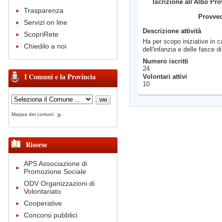
Iscrizione all'Albo Pro
Trasparenza
Provve
Servizi on line
Descrizione attività
ScopriRete
Ha per scopo iniziative in c
Chiedilo a noi
dell'infanzia e delle fasce d
Numero iscritti
24
I Comuni e la Provincia
Volontari attivi
10
Mappa dei comuni
Risorse
APS Associazione di
Promozione Sociale
ODV Organizzazioni di
Volontariato
Cooperative
Concorsi pubblici