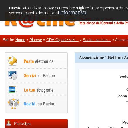
Questo sito utilizza i cookie per rendere migliore la tua esperienza di nav
informativa
secondo quanto descritto nell'
Sei in:
Home
»
Risorse
»
ODV Organizzazi...
»
Socio - assiste...
»
Associa
Associazione "Bettino 
Sede
Zona 
T
Partecipa
Pre