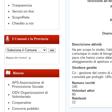
Iscrizione all'A
Trasparenza
Servizi on line
ScopriRete
A
Chiedilo a noi
Orario
I Comuni e la Provincia
Descrizione attività
Ha per scopo lo studio, l'att
comunque in stato di bisogno
pace che hanno come obbiet
Mappa dei comuni
atteggiamento di apertura vo
Strutture gestite
Risorse
Co - gestione del centro di
comunità per profughi. Uffi
APS Associazione di
Numero iscritti
Promozione Sociale
145
Volontari attivi
ODV Organizzazioni di
80
Volontariato
Retribuiti
12
Cooperative
Concorsi pubblici