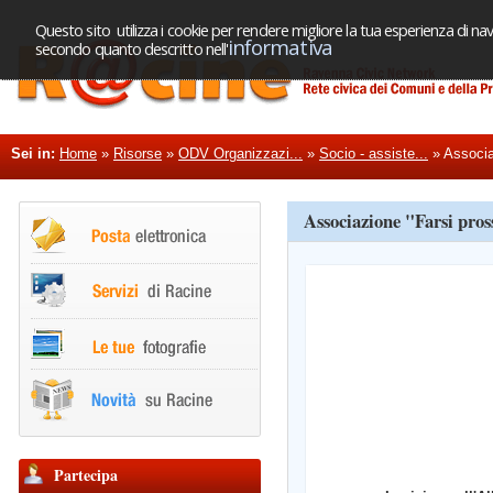
Questo sito utilizza i cookie per rendere migliore la tua esperienza di nav
informativa
secondo quanto descritto nell'
Sei in:
Home
»
Risorse
»
ODV Organizzazi...
»
Socio - assiste...
»
Associa
Associazione "Farsi pro
Partecipa