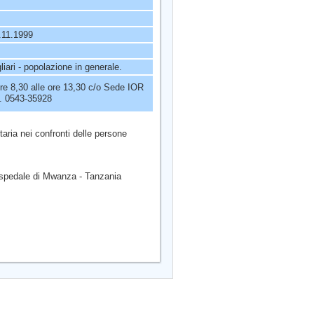
.11.1999
iari - popolazione in generale.
ore 8,30 alle ore 13,30 c/o Sede IOR
l. 0543-35928
itaria nei confronti delle persone
 Ospedale di Mwanza - Tanzania