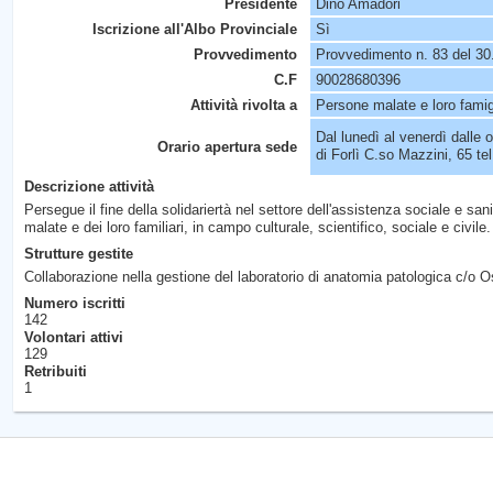
Presidente
Dino Amadori
Iscrizione all'Albo Provinciale
Sì
Provvedimento
Provvedimento n. 83 del 30
C.F
90028680396
Attività rivolta a
Persone malate e loro famigl
Dal lunedì al venerdì dalle 
Orario apertura sede
di Forlì C.so Mazzini, 65 te
Descrizione attività
Persegue il fine della solidariertà nel settore dell'assistenza sociale e san
malate e dei loro familiari, in campo culturale, scientifico, sociale e civile.
Strutture gestite
Collaborazione nella gestione del laboratorio di anatomia patologica c/o
Numero iscritti
142
Volontari attivi
129
Retribuiti
1