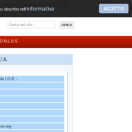
Il progetto
Mappa del sito
Contatti
informativa
ACCETTO
 descritto nell'
- O.N.L.U.S.
U.S.
de I.O.R. -
son.org