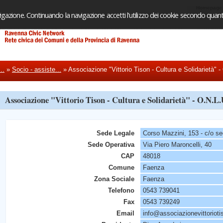
Homepage
igazione. Continuando la navigazione accetti l'utilizzo dei cookie secondo quanto
..
»
Socio - assiste...
»
Associazione "Vittorio Tison - Cultura e Solidarietà" 
Associazione "Vittorio Tison - Cultura e Solidarietà" - O.N.L.
Sede Legale
Corso Mazzini, 153 - c/o se
Sede Operativa
Via Piero Maroncelli, 40
CAP
48018
Comune
Faenza
Zona Sociale
Faenza
Telefono
0543 739041
Fax
0543 739249
Email
info@associazionevittorioti