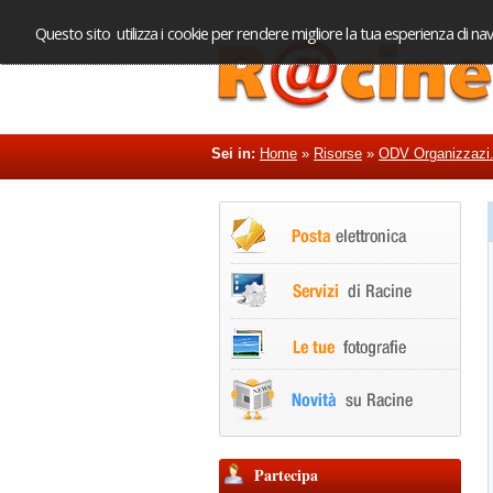
Questo sito utilizza i cookie per rendere migliore la tua esperienza di nav
Sei in:
Home
»
Risorse
»
ODV Organizzazi.
Partecipa