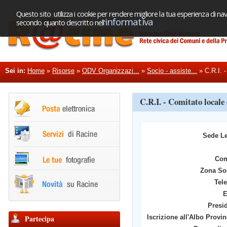
Questo sito utilizza i cookie per rendere migliore la tua esperienza di nav
informativa
secondo quanto descritto nell'
Sei in:
Home
»
Risorse
»
ODV Organizzazi...
»
Socio - assiste...
»
C.R.I. -
C.R.I. - Comitato locale
Sede L
Co
Zona So
Tel
E
Presi
Partecipa
Iscrizione all'Albo Provin