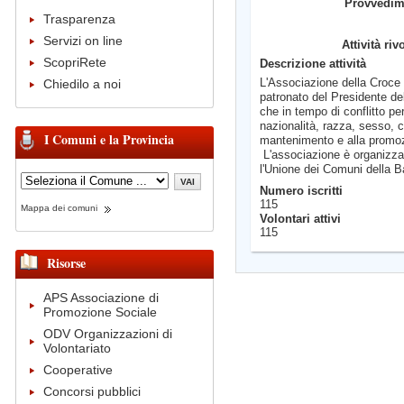
Provvedim
Trasparenza
Servizi on line
Attività riv
ScopriRete
Descrizione attività
L'Associazione della Croce R
Chiedilo a noi
patronato del Presidente de
che in tempo di conflitto pe
nazionalità, razza, sesso, c
I Comuni e la Provincia
mantenimento e alla promozi
L'associazione è organizzat
l'Unione dei Comuni della
Numero iscritti
115
Mappa dei comuni
Volontari attivi
115
Risorse
APS Associazione di
Promozione Sociale
ODV Organizzazioni di
Volontariato
Cooperative
Concorsi pubblici