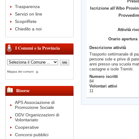
Presi
Trasparenza
Iscrizione all'Albo Provin
Servizi on line
Provvedim
ScopriRete
Chiedilo a noi
Attività riv
Orario apertura
I Comuni e la Provincia
Descrizione attività
Trasporto settimanale di paz
persone sole e prive di pate
anni presso una scuola mater
castagne e isole Tremiti.
Mappa dei comuni
Numero iscritti
84
Volontari attivi
Risorse
11
APS Associazione di
Promozione Sociale
ODV Organizzazioni di
Volontariato
Cooperative
Concorsi pubblici