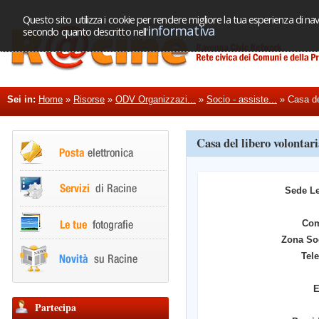
Questo sito utilizza i cookie per rendere migliore la tua esperienza di nav
informativa
secondo quanto descritto nell'
Sei in:
Home
»
Risorse
»
ODV Organizzazi...
»
Socio - assiste...
»
Casa del
Casa del libero volonta
Sede L
Co
Zona So
Tel
E
Partecipa