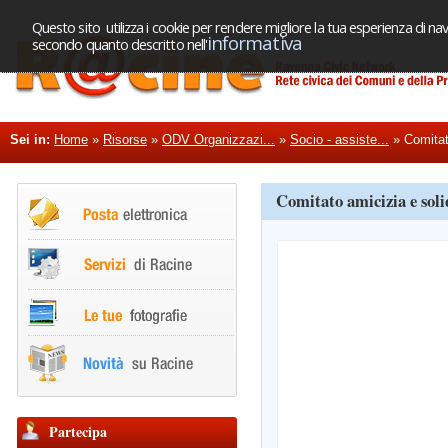
Questo sito utilizza i cookie per rendere migliore la tua esperienza di nav
informativa
secondo quanto descritto nell'
Sei in:
Home
»
Risorse
»
ODV Organizzazi...
»
Socio - assiste...
»
Comitato
Comitato amicizia e soli
Partecipa