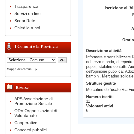
Trasparenza
Iscrizione all'A
Servizi on line
ScopriRete
Chiedilo a noi
A
Orario
I Comuni e la Provincia
Descrizione attività
Informare e sensibilizzare l
del terzo mondo, di reperire
popoli, stabilire contatti. 
Mappa dei comuni
dell'opinione pubblica; Adoz
bambini. Mercatino solidale 
Strutture gestite
Risorse
Mercatino dell'usato Via F
Numero iscritti
APS Associazione di
11
Promozione Sociale
Volontari attivi
6
ODV Organizzazioni di
Volontariato
Cooperative
Concorsi pubblici