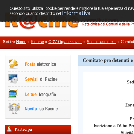
Questo sito utilizza i cookie per rendere migliore la tua esperienza di nav
informativa
secondo quanto descritto nell'
Sei in:
Home
»
Risorse
»
ODV Organizzazi...
»
Socio - assiste...
»
Comitato
Comitato pro detenuti e
Sed
Zona
Pr
Iscrizione all'Albo Pr
Partecipa
Attività