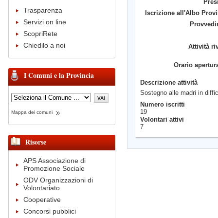
Pres
Trasparenza
Iscrizione all'Albo Provi
Servizi on line
Provvedi
ScopriRete
Chiedilo a noi
Attività ri
Orario apertur
I Comuni e la Provincia
Descrizione attività
Sostegno alle madri in diffic
Numero iscritti
19
Mappa dei comuni
Volontari attivi
7
Risorse
APS Associazione di
Promozione Sociale
ODV Organizzazioni di
Volontariato
Cooperative
Concorsi pubblici