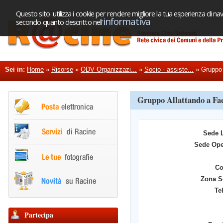
Questo sito utilizza i cookie per rendere migliore la tua esperienza di nav
informativa
secondo quanto descritto nell'
Sei in:
Home
»
Risorse
»
ODV Organizzazi...
»
Socio - assiste...
»
Gruppo 
Gruppo Allattando a Fa
Sede 
Sede Ope
C
Zona S
Te
Partecipa