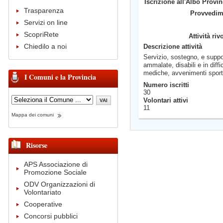
Iscrizione all'Albo Provin
Trasparenza
Provvedim
Servizi on line
ScopriRete
Attività riv
Chiedilo a noi
Descrizione attività
Servizio, sostegno, e suppor
ammalate, disabili e in diffi
mediche, avvenimenti sportiv
I Comuni e la Provincia
Numero iscritti
30
Volontari attivi
11
Mappa dei comuni
Risorse
APS Associazione di
Promozione Sociale
ODV Organizzazioni di
Volontariato
Cooperative
Concorsi pubblici