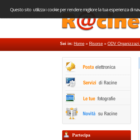
Questo sito utilizza i cookie per rendere migliore la tua esperienza di nav
Sei in:
Home
»
Risorse
»
ODV Organizzazi.
Partecipa