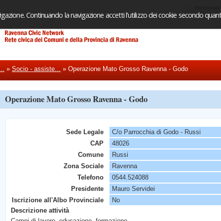
Homepage
igazione. Continuando la navigazione accetti l'utilizzo dei cookie secondo quanto
..
»
Socio - assiste...
»
Operazione Mato Grosso Ravenna - Godo
Operazione Mato Grosso Ravenna - Godo
Sede Legale
C/o Parrocchia di Godo - Russi
CAP
48026
Comune
Russi
Zona Sociale
Ravenna
Telefono
0544.524088
Presidente
Mauro Servidei
Iscrizione all'Albo Provinciale
No
Descrizione attività
Campi di lavoro, educazione, formazione.