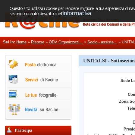
Questo sito utilizza i cookie per rendere migliore la tua esperienza di nav
informativa
secondo quanto descritto nell'
Sei in:
Home
»
Risorse
»
ODV Organizzazi...
»
Socio - assiste...
»
UNITALS
UNITALSI - Sottosezion
Sede L
Co
Zona So
Tel
E
Partecipa
Presi