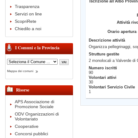
Iscrizione all'Albo Provin
Trasparenza
Servizi on line
ScopriRete
Attività riv
Chiedilo a noi
Orario apertura
Descrizione attività
I Comuni e la Provincia
Organizza pellegrinaggi, sog
Strutture gestite
2 monolocali a Valverde di 
Numero iscritti
Mappa dei comuni
90
Volontari attivi
30
Volontari Servizio Civile
Risorse
1
APS Associazione di
Promozione Sociale
ODV Organizzazioni di
Volontariato
Cooperative
Concorsi pubblici