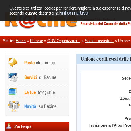
Questo sito utilizza i cookie per rendere migliore la tua esperienza di nav
informativa
secondo quanto descritto nell'
Sei in:
Home
»
Risorse
»
ODV Organizzazi...
»
Socio - assiste...
»
Unione e
Unione ex allieve/i delle
Sede
Zona 
T
Pre
Partecipa
Iscrizione all'Albo Pro