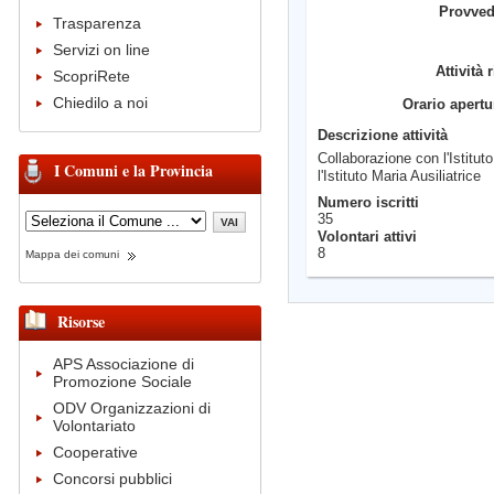
Provve
Trasparenza
Servizi on line
Attività 
ScopriRete
Chiedilo a noi
Orario apertu
Descrizione attività
Collaborazione con l'Istituto
I Comuni e la Provincia
l'Istituto Maria Ausiliatrice
Numero iscritti
35
Volontari attivi
8
Mappa dei comuni
Risorse
APS Associazione di
Promozione Sociale
ODV Organizzazioni di
Volontariato
Cooperative
Concorsi pubblici