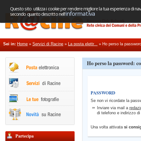
Questo sito utilizza i cookie per rendere migliore la tua esperienza di nav
informativa
secondo quanto descritto nell'
Sei in:
Home
»
Servizi di Racine
»
La posta elettr...
»
Ho perso la password
Ho perso la password: c
PASSWORD
Se non vi ricordate la pass
Inviare via mail a
redazi
di telefono e indirizzo d
Una volta attivata
si consig
Partecipa