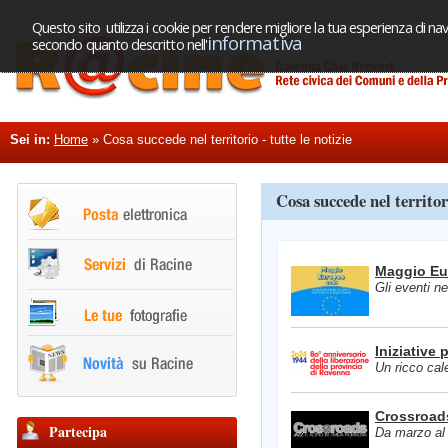
Questo sito utilizza i cookie per rendere migliore la tua esperienza di nav
informativa
secondo quanto descritto nell'
Sei in:
Home
»
Cosa succede nel territorio - tutte le notizie
Cosa succede nel territori
Maggio Eu
Gli eventi nel
Iniziative 
Un ricco cale
Crossroads
Partecipa
Da marzo al