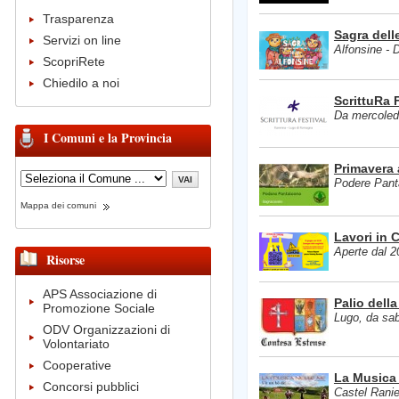
Trasparenza
Sagra dell
Servizi on line
Alfonsine -
ScopriRete
Chiedilo a noi
ScrittuRa 
Da mercoledì
I Comuni e la Provincia
Primavera 
Podere Panta
Mappa dei comuni
Lavori in 
Aperte dal 20
Risorse
APS Associazione di
Palio dell
Promozione Sociale
Lugo, da sa
ODV Organizzazioni di
Volontariato
Cooperative
La Musica 
Concorsi pubblici
Castel Ranie