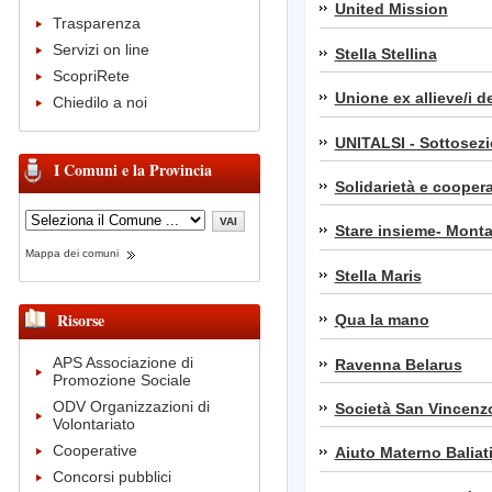
United Mission
Trasparenza
Servizi on line
Stella Stellina
ScopriRete
Unione ex allieve/i de
Chiedilo a noi
UNITALSI - Sottosez
I Comuni e la Provincia
Solidarietà e cooper
Stare insieme- Montal
Mappa dei comuni
Stella Maris
Risorse
Qua la mano
APS Associazione di
Ravenna Belarus
Promozione Sociale
ODV Organizzazioni di
Società San Vincenzo
Volontariato
Cooperative
Aiuto Materno Baliati
Concorsi pubblici