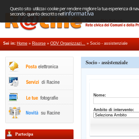
Questo sito utilizza i cookie per rendere migliore la tua esperienza di nav
informativa
secondo quanto descritto nell'
Sei in:
Home
»
Risorse
»
ODV Organizzazi...
»
Socio - assistenziale
Socio - assistenziale
Nome:
Ambito di intervento:
Partecipa