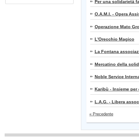
Per una solidarietà f
O.A.M.I. - Opera Assi
Operazione Mato Gr
L'Orecchio Magico
La Fontana associazi
Mercatino della solid
Noble Service Intern
Karibù - Insieme per
L.A.G. - Libera assoc
« Precedente